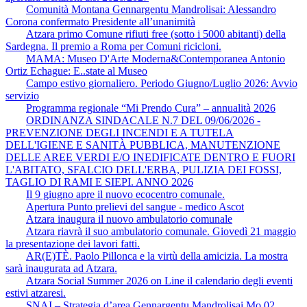
Comunità Montana Gennargentu Mandrolisai: Alessandro
Corona confermato Presidente all’unanimità
Atzara primo Comune rifiuti free (sotto i 5000 abitanti) della
Sardegna. Il premio a Roma per Comuni ricicloni.
MAMA: Museo D'Arte Moderna&Contemporanea Antonio
Ortiz Echague: E..state al Museo
Campo estivo giornaliero. Periodo Giugno/Luglio 2026: Avvio
servizio
Programma regionale “Mi Prendo Cura” – annualità 2026
ORDINANZA SINDACALE N.7 DEL 09/06/2026 -
PREVENZIONE DEGLI INCENDI E A TUTELA
DELL'IGIENE E SANITÀ PUBBLICA, MANUTENZIONE
DELLE AREE VERDI E/O INEDIFICATE DENTRO E FUORI
L'ABITATO, SFALCIO DELL'ERBA, PULIZIA DEI FOSSI,
TAGLIO DI RAMI E SIEPI. ANNO 2026
Il 9 giugno apre il nuovo ecocentro comunale.
Apertura Punto prelievi del sangue - medico Ascot
Atzara inaugura il nuovo ambulatorio comunale
Atzara riavrà il suo ambulatorio comunale. Giovedì 21 maggio
la presentazione dei lavori fatti.
AR(E)TÈ. Paolo Pillonca e la virtù della amicizia. La mostra
sarà inaugurata ad Atzara.
Atzara Social Summer 2026 on Line il calendario degli eventi
estivi atzaresi.
SNAI – Strategia d’area Gennargentu Mandrolisai Mo.02