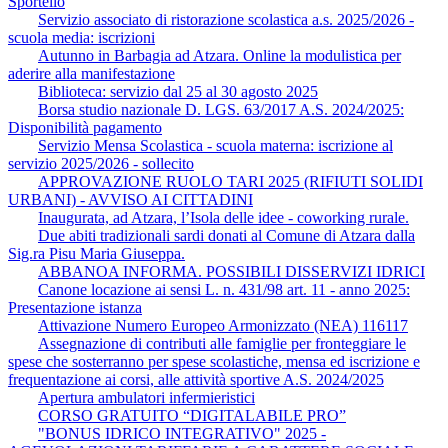
Sportello
Servizio associato di ristorazione scolastica a.s. 2025/2026 -
scuola media: iscrizioni
Autunno in Barbagia ad Atzara. Online la modulistica per
aderire alla manifestazione
Biblioteca: servizio dal 25 al 30 agosto 2025
Borsa studio nazionale D. LGS. 63/2017 A.S. 2024/2025:
Disponibilità pagamento
Servizio Mensa Scolastica - scuola materna: iscrizione al
servizio 2025/2026 - sollecito
APPROVAZIONE RUOLO TARI 2025 (RIFIUTI SOLIDI
URBANI) - AVVISO AI CITTADINI
Inaugurata, ad Atzara, l’Isola delle idee - coworking rurale.
Due abiti tradizionali sardi donati al Comune di Atzara dalla
Sig.ra Pisu Maria Giuseppa.
ABBANOA INFORMA. POSSIBILI DISSERVIZI IDRICI
Canone locazione ai sensi L. n. 431/98 art. 11 - anno 2025:
Presentazione istanza
Attivazione Numero Europeo Armonizzato (NEA) 116117
Assegnazione di contributi alle famiglie per fronteggiare le
spese che sosterranno per spese scolastiche, mensa ed iscrizione e
frequentazione ai corsi, alle attività sportive A.S. 2024/2025
Apertura ambulatori infermieristici
CORSO GRATUITO “DIGITALABILE PRO”
"BONUS IDRICO INTEGRATIVO" 2025 -