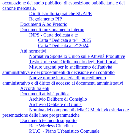
occupazione del suolo pubblico, di esposizione pubblicitaria e del
canone mercatale.
Diritti Istruttoria pratiche SUAPE
Regolamento PIP
Documenti Albo Pretorio
Documenti funzionamento interno
INPS - Carta dedicata a te
Carta "Dedicata a te" - 2025
Carta “Dedicata a te” 2024
Atti normativi
Normativa Sportello Unico sulle Attività Produttive
Testo Unico sull'Ordinamento degli Enti Locali
Misure urgenti per lo snellimento dell'attività
amministrativa e dei procedimenti di decisione e di controllo
Nuove norme in materia di procedimento
amministrativo e di diritto di accesso ai documenti amministrativi
Accordi tra enti
Documenti attività politica
Archivio Delibere di Consiglio
Archivio Delibere di Giunta
Nomina dei componenti della G.M. del vicesindaco e
presentazione delle linee programmatiche
Documenti tecnici di supporto
Rete Wireless Cittadina
P.U.C. - Piano Urbanistico Comunale