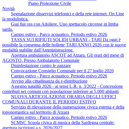
Piano Protezione Civile
Novità
Segnalazione disservizi telefonici e della rete internet. On Line
la modulistica.
Giai fiat ora con Adoliere. Uno spettacolo circense in limba
sarda.
Campo estivo - Parco acquatico. Periodo estivo 2026
TASSA SUI RIFIUTI SOLIDI URBANI - TARI Da oggi è
possibile la consegna delle bollette TARI ANNO 2026 con le nuove
modalità stabilite dall'Amministrazione.
Apertura ambulatorio ASCOT ad Atzara. Gli orari del mese di
AGOSTO. Presso Ambulatorio Comunale
Disinfestazione contro le zanzare
Convocazione Consiglio Comunale per il 27 luglio 2026
Campo estivo - Parco acquatico. Periodo estivo 2026
Avviso alla cittadinanza da e-distribuzione
Assegno natalità 2026 - ai sensi L.R. n. 3/2022 - Concessione
contributi nei comuni con popolazione inferiore ai 5.000 abitanti
NUOVA ARTICOLAZIONE ORARIA DEGLI UFFICI
COMUNALI DURANTE IL PERIODO ESTIVO
Servizio di rilevazione della numerazione civica esterna e della
toponomastica sul territorio di Atzara
Campo estivo - Parco acquatico. Periodo estivo 2026
SCMSC Scuola civica di musica della Sardegna centrale:
apertura iscrizioni a.s. 2026/2027