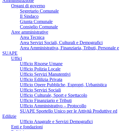
Amministrazione
Organi di governo
Segretario Comunale
Il Sindaco
Giunta Comunale
Consiglio Comunale
Aree amministrative
Area Tecnica
Area Servizi Sociali, Culturali e Demografici
Area Amministrativa, Finanziaria, Tributi, Personale e
SUAPE
Uffici
Ufficio Risorse Umane
Ufficio Polizia Locale
Ufficio Servizi Manutentivi
Ufficio Edilizia Privata
Ufficio Opere Pubbliche, Espropri, Urbanistica
Ufficio Servizi Sociali
Ufficio Culturale, Sport e Spettacolo
Ufficio Finanziario e Tributi
Ufficio Amministrativo – Protocollo
SUAPE Sportello Unico per le Attività Produttive ed
Edilizie
Ufficio Anagrafe e Servizi Demografici
Enti e fondazioni