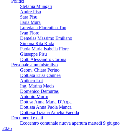
Politici
Stefania Mungari
Andre Pisu
Sara Pisu
Ilaria Mura
Loredana Florentina Tun
Ivan Flore
Demelas Massimo Emiliano
Simona Rita Ruda
Paola Maria Isabella Flore
Giuseppe Pisu
Dott. Alessandro Corona
Personale amministrativo
Geom. Chiara Perino
Dott.ssa Elisa Cannea
Antioco Loi
Ing. Marina Macis
Domenico Demurtas
Antonio Murru
Dott.sa Anna Maria D'Arpa
Dott.ssa Anna Paola Manca
Dott.ssa Tiziana Amelia Faedda
Documenti e dati
Ecocentro comunale nuova apertura martedi 9 giugno
2026