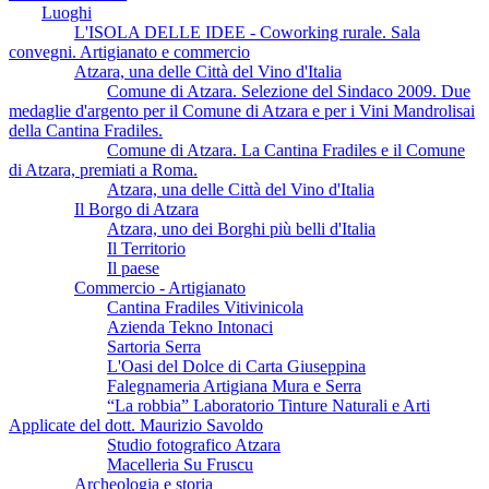
Luoghi
L'ISOLA DELLE IDEE - Coworking rurale. Sala
convegni. Artigianato e commercio
Atzara, una delle Città del Vino d'Italia
Comune di Atzara. Selezione del Sindaco 2009. Due
medaglie d'argento per il Comune di Atzara e per i Vini Mandrolisai
della Cantina Fradiles.
Comune di Atzara. La Cantina Fradiles e il Comune
di Atzara, premiati a Roma.
Atzara, una delle Città del Vino d'Italia
Il Borgo di Atzara
Atzara, uno dei Borghi più belli d'Italia
Il Territorio
Il paese
Commercio - Artigianato
Cantina Fradiles Vitivinicola
Azienda Tekno Intonaci
Sartoria Serra
L'Oasi del Dolce di Carta Giuseppina
Falegnameria Artigiana Mura e Serra
“La robbia” Laboratorio Tinture Naturali e Arti
Applicate del dott. Maurizio Savoldo
Studio fotografico Atzara
Macelleria Su Fruscu
Archeologia e storia