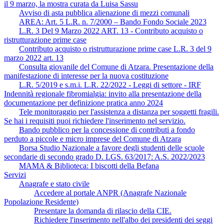
il 9 marzo, la mostra curata da Luisa Sassu
Avviso di asta pubblica alienazione di mezzi comunali
AREA: Art. 5 L.R. n. 7/2000 – Bando Fondo Sociale 2023
L.R. 3 Del 9 Marzo 2022 ART. 13 - Contributo acquisto o
ristrutturazione prime case
Contributo acquisto o ristrutturazione prime case L.R. 3 del 9
marzo 2022 art. 13
Consulta giovanile del Comune di Atzara. Presentazione della
manifestazione di interesse per la nuova costituzione
L.R. 5/2019 e s.m.i. L.R. 22/2022 - Leggi di settore - IRF
Indennità regionale fibromialgia: invito alla presentazione della
documentazione per definizione pratica anno 2024
Tele monitoraggio per l'assistenza a distanza per soggetti fragili.
Se hai i requisiti puoi richiedere l'inserimento nel servizio.
Bando pubblico per la concessione di contributi a fondo
perduto a piccole e micro imprese del Comune di Atzara
Borsa Studio Nazionale a favore degli studenti delle scuole
secondarie di secondo grado D. LGS. 63/2017: A.S. 2022/2023
MAMA & Biblioteca: I biscotti della Befana
Servizi
Anagrafe e stato civile
Accedere al portale ANPR (Anagrafe Nazionale
Popolazione Residente)
Presentare la domanda di rilascio della CIE.
Richiedere l'inserimento nell'albo dei presidenti dei seggi