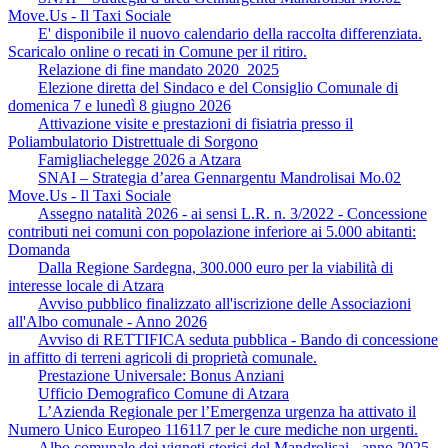
Move.Us - Il Taxi Sociale
E' disponibile il nuovo calendario della raccolta differenziata.
Scaricalo online o recati in Comune per il ritiro.
Relazione di fine mandato 2020_2025
Elezione diretta del Sindaco e del Consiglio Comunale di
domenica 7 e lunedì 8 giugno 2026
Attivazione visite e prestazioni di fisiatria presso il
Poliambulatorio Distrettuale di Sorgono
Famigliachelegge 2026 a Atzara
SNAI – Strategia d’area Gennargentu Mandrolisai Mo.02
Move.Us - Il Taxi Sociale
Assegno natalità 2026 - ai sensi L.R. n. 3/2022 - Concessione
contributi nei comuni con popolazione inferiore ai 5.000 abitanti:
Domanda
Dalla Regione Sardegna, 300.000 euro per la viabilità di
interesse locale di Atzara
Avviso pubblico finalizzato all'iscrizione delle Associazioni
all'Albo comunale - Anno 2026
Avviso di RETTIFICA seduta pubblica - Bando di concessione
in affitto di terreni agricoli di proprietà comunale.
Prestazione Universale: Bonus Anziani
Ufficio Demografico Comune di Atzara
L’Azienda Regionale per l’Emergenza urgenza ha attivato il
Numero Unico Europeo 116117 per le cure mediche non urgenti.
Albo comunale dei vigneti storici del Mandrolisai - anno 2025