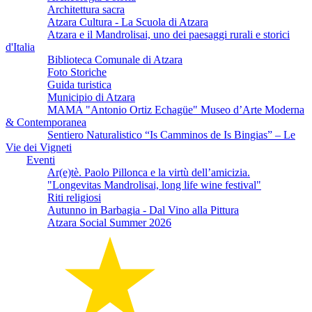
Architettura sacra
Atzara Cultura - La Scuola di Atzara
Atzara e il Mandrolisai, uno dei paesaggi rurali e storici
d'Italia
Biblioteca Comunale di Atzara
Foto Storiche
Guida turistica
Municipio di Atzara
MAMA "Antonio Ortiz Echagüe" Museo d’Arte Moderna
& Contemporanea
Sentiero Naturalistico “Is Camminos de Is Bingias” – Le
Vie dei Vigneti
Eventi
Ar(e)tè. Paolo Pillonca e la virtù dell’amicizia.
"Longevitas Mandrolisai, long life wine festival"
Riti religiosi
Autunno in Barbagia - Dal Vino alla Pittura
Atzara Social Summer 2026