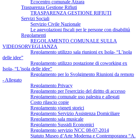
Ecocentro comunale Atzara
Trasparenza Gestione Rifiuti
TRASPARENZA GESTIONE RIFIUTI
Servizi Sociali
Servizio Civile Nazionale
Le agevolazioni fiscali per le persone con disabilità
Regolamenti
REGOLAMENTO COMUNALE SULLA
VIDEOSORVEGLIANZA
Regolamento utilizzo sala riunioni ex Isola- “L’isola
delle idee”
Regolamento utilizzo postazione di coworking ex
Isola- “L’isola delle idee”
Regolamento per lo Svolgimento Riunioni da remoto
- Allegato
Regolamento Privacy
Regolamento per l'esercizio del diritto di accesso
Regolamento comunale uso palestra e allegati
Costo rilascio copie
Regolamento vigneti storici
Regolamento Servizio Assistenza Domiciliare
Regolamento sala musicale
Regolamento Sussidi Economici
Regolamento servizio NCC 08-07-2014
Statuto Museo d’Arte Moderna e Contemporanea “A.