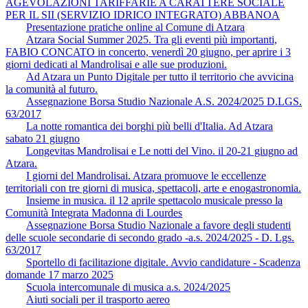
AGEVOLAZIONI TARIFFARIE A CARATTERE SOCIALE
PER IL SII (SERVIZIO IDRICO INTEGRATO) ABBANOA
Presentazione pratiche online al Comune di Atzara
Atzara Social Summer 2025. Tra gli eventi più importanti,
FABIO CONCATO in concerto, venerdì 20 giugno, per aprire i 3
giorni dedicati al Mandrolisai e alle sue produzioni.
Ad Atzara un Punto Digitale per tutto il territorio che avvicina
la comunità al futuro.
Assegnazione Borsa Studio Nazionale A.S. 2024/2025 D.LGS.
63/2017
La notte romantica dei borghi più belli d'Italia. Ad Atzara
sabato 21 giugno
Longevitas Mandrolisai e Le notti del Vino. il 20-21 giugno ad
Atzara.
I giorni del Mandrolisai. Atzara promuove le eccellenze
territoriali con tre giorni di musica, spettacoli, arte e enogastronomia.
Insieme in musica. il 12 aprile spettacolo musicale presso la
Comunità Integrata Madonna di Lourdes
Assegnazione Borsa Studio Nazionale a favore degli studenti
delle scuole secondarie di secondo grado -a.s. 2024/2025 - D. Lgs.
63/2017
Sportello di facilitazione digitale. Avvio candidature - Scadenza
domande 17 marzo 2025
Scuola intercomunale di musica a.s. 2024/2025
Aiuti sociali per il trasporto aereo