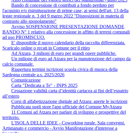
Bando di concessione di contributi a fondo perduto per
l'acquisto e/o ristrutturazione di prime case, ai sensi dell'art. 13 della
legge regionale n. 3 del 9 marzo 2022 ''Disposizioni in materia di
contrasto allo spopolamento''
Avviso SOSPENSIONE PRESENTAZIONE DOMANDE
BANDO N° 1 relativo alla concessione in affitto di terreni comunali
ad uso PROMISCUO.
E' disponibile il nuovo calendario della raccolta differenziata.
Scaricalo online o recati in Comune per il ritiro
Ad Atzara, 3 milioni di euro per grandi opere pubbliche.
Un milione di euro ad Atzara per la manutenzione del campo da
calcio comunale.
Riapertura termini iscrizioni scuola civica di musica della
Sardegna centrale a.s. 2025/2026
Comunicazione
Carta "Dedicata a Te" - INPS 2025
Cessazione validità carta d’identità cartacea ai fini dell’espatrio
all’estero
Corsi di alfabetizzazione digitale ad Atzara: aperte le iscrizioni
Pubblicata sugli store l'app ufficiale del Comune MyAtzara
11 Comuni ad Atzara per parlare di sviluppo e prospettive del
territorio.
L'ISOLA DELLE IDEE - Coworking rurale. Sala convegni.
Artigianato e commercio - Avvio Manifestazione d'interesse a