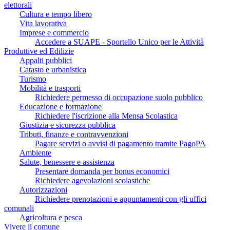
elettorali
Cultura e tempo libero
Vita lavorativa
Imprese e commercio
Accedere a SUAPE - Sportello Unico per le Attività
Produttive ed Edilizie
Appalti pubblici
Catasto e urbanistica
Turismo
Mobilità e trasporti
Richiedere permesso di occupazione suolo pubblico
Educazione e formazione
Richiedere l'iscrizione alla Mensa Scolastica
Giustizia e sicurezza pubblica
Tributi, finanze e contravvenzioni
Pagare servizi o avvisi di pagamento tramite PagoPA
Ambiente
Salute, benessere e assistenza
Presentare domanda per bonus economici
Richiedere agevolazioni scolastiche
Autorizzazioni
Richiedere prenotazioni e appuntamenti con gli uffici
comunali
Agricoltura e pesca
Vivere il comune