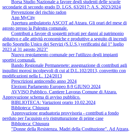
Borsa Studio Nazionale a favore degli studenti delle scuole
secondarie di secondo grado D. LGS. 63/2017: A.S. 2023/2024
Prevenzione del rischio radon
App MyCity
Apertura ambulatorio ASCOT ad Atzara. Gli orari del mese di
agosto presso la Palestra comunale.
Contributi a favore di soggetti privati per danni al patrimonio
abitativo e alle attività economiche e produttive a seguito di incendi
nello Sportello Unico dei Servizi (S.U.S.) verificatisi dal 1° luglio
2023 al 31 agosto 2023"
Nuovo regolamento comunale per l'utilizzo degli impianti
sportivi comunali.
Bando Regionale Permanenete: assegnazione di contributi agli
inquilini morosi incolpevoli di cui al D.L.102/2013, convertito con
modificazioni nella L. 124/2013
Prescrizioni antincendio anno 2024
Elezioni Parlamento Europeo 8-9 GIUNO 2024
AVVISO Pubblico. Cantiere Lavoras Comune di Atzara.
Approvazione schema di avviso pubblico.
BIBLIOTECA: Variazioni orario 10.02.2024
Biblioteca: Chiusura
Approvazione graduatoria provvisoria - contributi a fondo
perduto per l'acquisto e/o ristrutturazione di prime case
Biblioteca: Chiusura
"Donne della Resistenza. Madri della Costituzione". Ad Atzara,