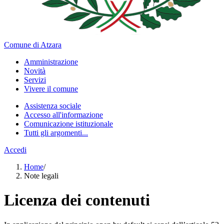
Comune di Atzara
Amministrazione
Novità
Servizi
Vivere il comune
Assistenza sociale
Accesso all'informazione
Comunicazione istituzionale
Tutti gli argomenti...
Accedi
Home
/
Note legali
Licenza dei contenuti