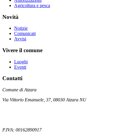
Autorizzazioni
Agricoltura e pesca
Novità
Notizie
Comunicati
Avvisi
Vivere il comune
Luoghi
Eventi
Contatti
Comune di Atzara
Via Vittorio Emanuele, 37, 08030 Atzara NU
P.IVA: 00162890917