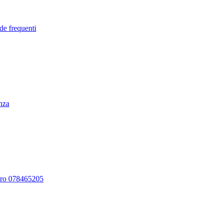
de frequenti
enza
ero 078465205