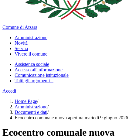
Comune di Atzara
Amministrazione
Novità
Servizi
Vivere il comune
Assistenza sociale
Accesso all'informazione
Comunicazione istituzionale
Tutti gli argomenti...
Accedi
Home Page
/
Amministrazione
/
Documenti e dati
/
Ecocentro comunale nuova apertura martedi 9 giugno 2026
Ecocentro comunale nuova