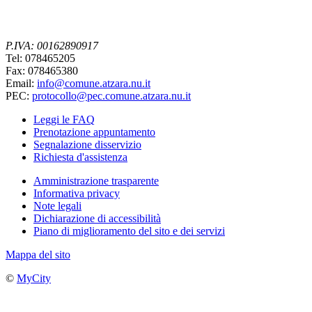
P.IVA: 00162890917
Tel: 078465205
Fax: 078465380
Email:
info@comune.atzara.nu.it
PEC:
protocollo@pec.comune.atzara.nu.it
Leggi le FAQ
Prenotazione appuntamento
Segnalazione disservizio
Richiesta d'assistenza
Amministrazione trasparente
Informativa privacy
Note legali
Dichiarazione di accessibilità
Piano di miglioramento del sito e dei servizi
Mappa del sito
©
MyCity