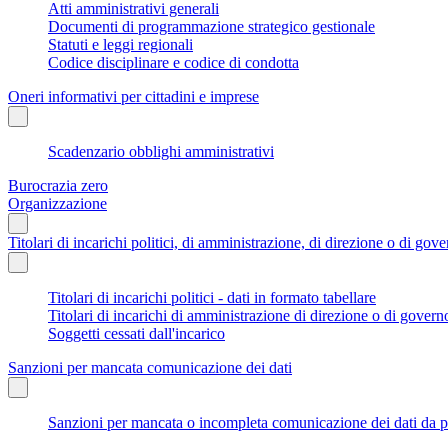
Atti amministrativi generali
Documenti di programmazione strategico gestionale
Statuti e leggi regionali
Codice disciplinare e codice di condotta
Oneri informativi per cittadini e imprese
Scadenzario obblighi amministrativi
Burocrazia zero
Organizzazione
Titolari di incarichi politici, di amministrazione, di direzione o di gov
Titolari di incarichi politici - dati in formato tabellare
Titolari di incarichi di amministrazione di direzione o di govern
Soggetti cessati dall'incarico
Sanzioni per mancata comunicazione dei dati
Sanzioni per mancata o incompleta comunicazione dei dati da parte