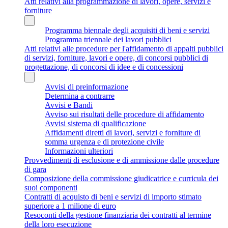
Atti relativi alla programmazione di lavori, opere, servizi e
forniture
Programma biennale degli acquisiti di beni e servizi
Programma triennale dei lavori pubblici
Atti relativi alle procedure per l'affidamento di appalti pubblici
di servizi, forniture, lavori e opere, di concorsi pubblici di
progettazione, di concorsi di idee e di concessioni
Avvisi di preinformazione
Determina a contrarre
Avvisi e Bandi
Avviso sui risultati delle procedure di affidamento
Avvisi sistema di qualificazione
Affidamenti diretti di lavori, servizi e forniture di
somma urgenza e di protezione civile
Informazioni ulteriori
Provvedimenti di esclusione e di ammissione dalle procedure
di gara
Composizione della commissione giudicatrice e curricula dei
suoi componenti
Contratti di acquisto di beni e servizi di importo stimato
superiore a 1 milione di euro
Resoconti della gestione finanziaria dei contratti al termine
della loro esecuzione