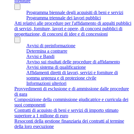
forniture
Programma biennale degli acquisiti di beni e servizi
Programma triennale dei lavori pubblici
Atti relativi alle procedure per l'affidamento di appalti pubblici
di servizi, forniture, lavori e opere, di concorsi pubblici di
progettazione, di concorsi di idee e di concessioni
Avvisi di preinformazione
Determina a contrarre
Avvisi e Bandi
Avviso sui risultati delle procedure di affidamento
Avvisi sistema di qualificazione
Affidamenti diretti di lavori, servizi e forniture di
somma urgenza e di protezione civile
Informazioni ulteriori
Provvedimenti di esclusione e di ammissione dalle procedure
di gara
Composizione della commissione giudicatrice e curricula dei
suoi componenti
Contratti di acquisto di beni e servizi di importo stimato
superiore a 1 milione di euro
Resoconti della gestione finanziaria dei contratti al termine
della loro esecuzione