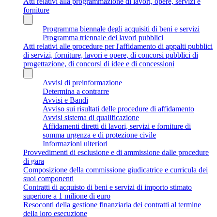
Atti relativi alla programmazione di lavori, opere, servizi e
forniture
Programma biennale degli acquisiti di beni e servizi
Programma triennale dei lavori pubblici
Atti relativi alle procedure per l'affidamento di appalti pubblici
di servizi, forniture, lavori e opere, di concorsi pubblici di
progettazione, di concorsi di idee e di concessioni
Avvisi di preinformazione
Determina a contrarre
Avvisi e Bandi
Avviso sui risultati delle procedure di affidamento
Avvisi sistema di qualificazione
Affidamenti diretti di lavori, servizi e forniture di
somma urgenza e di protezione civile
Informazioni ulteriori
Provvedimenti di esclusione e di ammissione dalle procedure
di gara
Composizione della commissione giudicatrice e curricula dei
suoi componenti
Contratti di acquisto di beni e servizi di importo stimato
superiore a 1 milione di euro
Resoconti della gestione finanziaria dei contratti al termine
della loro esecuzione