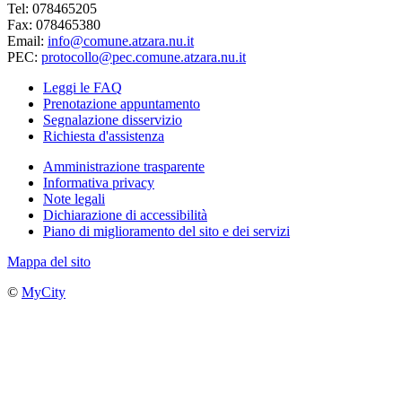
Tel: 078465205
Fax: 078465380
Email:
info@comune.atzara.nu.it
PEC:
protocollo@pec.comune.atzara.nu.it
Leggi le FAQ
Prenotazione appuntamento
Segnalazione disservizio
Richiesta d'assistenza
Amministrazione trasparente
Informativa privacy
Note legali
Dichiarazione di accessibilità
Piano di miglioramento del sito e dei servizi
Mappa del sito
©
MyCity