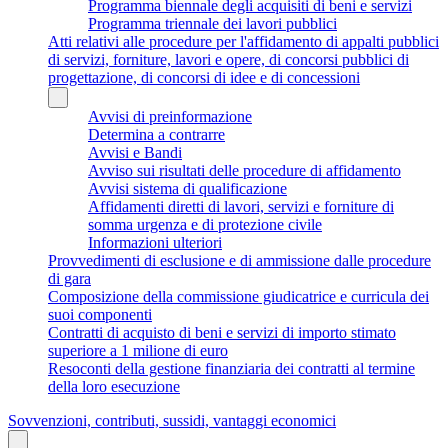
Programma biennale degli acquisiti di beni e servizi
Programma triennale dei lavori pubblici
Atti relativi alle procedure per l'affidamento di appalti pubblici
di servizi, forniture, lavori e opere, di concorsi pubblici di
progettazione, di concorsi di idee e di concessioni
Avvisi di preinformazione
Determina a contrarre
Avvisi e Bandi
Avviso sui risultati delle procedure di affidamento
Avvisi sistema di qualificazione
Affidamenti diretti di lavori, servizi e forniture di
somma urgenza e di protezione civile
Informazioni ulteriori
Provvedimenti di esclusione e di ammissione dalle procedure
di gara
Composizione della commissione giudicatrice e curricula dei
suoi componenti
Contratti di acquisto di beni e servizi di importo stimato
superiore a 1 milione di euro
Resoconti della gestione finanziaria dei contratti al termine
della loro esecuzione
Sovvenzioni, contributi, sussidi, vantaggi economici