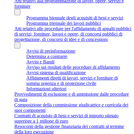
Atti relativi alla programmazione di lavori, opere, servizi e
forniture
Programma biennale degli acquisiti di beni e servizi
Programma triennale dei lavori pubblici
Atti relativi alle procedure per l'affidamento di appalti pubblici
di servizi, forniture, lavori e opere, di concorsi pubblici di
progettazione, di concorsi di idee e di concessioni
Avvisi di preinformazione
Determina a contrarre
Avvisi e Bandi
Avviso sui risultati delle procedure di affidamento
Avvisi sistema di qualificazione
Affidamenti diretti di lavori, servizi e forniture di
somma urgenza e di protezione civile
Informazioni ulteriori
Provvedimenti di esclusione e di ammissione dalle procedure
di gara
Composizione della commissione giudicatrice e curricula dei
suoi componenti
Contratti di acquisto di beni e servizi di importo stimato
superiore a 1 milione di euro
Resoconti della gestione finanziaria dei contratti al termine
della loro esecuzione