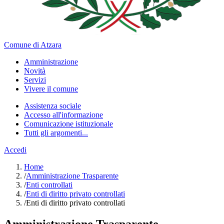
Comune di Atzara
Amministrazione
Novità
Servizi
Vivere il comune
Assistenza sociale
Accesso all'informazione
Comunicazione istituzionale
Tutti gli argomenti...
Accedi
Home
/
Amministrazione Trasparente
/
Enti controllati
/
Enti di diritto privato controllati
/
Enti di diritto privato controllati
Amministrazione Trasparente