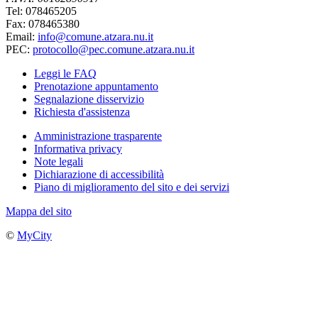
Tel: 078465205
Fax: 078465380
Email:
info@comune.atzara.nu.it
PEC:
protocollo@pec.comune.atzara.nu.it
Leggi le FAQ
Prenotazione appuntamento
Segnalazione disservizio
Richiesta d'assistenza
Amministrazione trasparente
Informativa privacy
Note legali
Dichiarazione di accessibilità
Piano di miglioramento del sito e dei servizi
Mappa del sito
©
MyCity