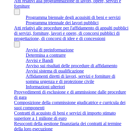
Atti relativi alla programmazione di lavori, opere, servizi e
forniture
Programma biennale degli acquisiti di beni e servizi
Programma triennale dei lavori pubblici
Atti relativi alle procedure per l'affidamento di appalti pubblici
di servizi, forniture, lavori e opere, di concorsi pubblici di
progettazione, di concorsi di idee e di concessioni
Avvisi di preinformazione
Determina a contrarre
Avvisi e Bandi
Avviso sui risultati delle procedure di affidamento
Avvisi sistema di qualificazione
Affidamenti diretti di lavori, servizi e forniture di
somma urgenza e di protezione civile
Informazioni ulteriori
Provvedimenti di esclusione e di ammissione dalle procedure
di gara
Composizione della commissione giudicatrice e curricula dei
suoi componenti
Contratti di acquisto di beni e servizi di importo stimato
superiore a 1 milione di euro
Resoconti della gestione finanziaria dei contratti al termine
della loro esecuzione