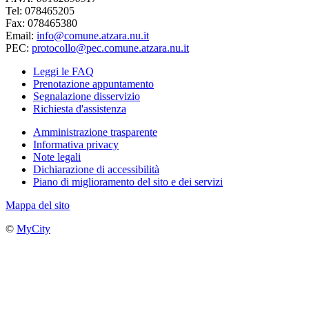
Tel: 078465205
Fax: 078465380
Email:
info@comune.atzara.nu.it
PEC:
protocollo@pec.comune.atzara.nu.it
Leggi le FAQ
Prenotazione appuntamento
Segnalazione disservizio
Richiesta d'assistenza
Amministrazione trasparente
Informativa privacy
Note legali
Dichiarazione di accessibilità
Piano di miglioramento del sito e dei servizi
Mappa del sito
©
MyCity