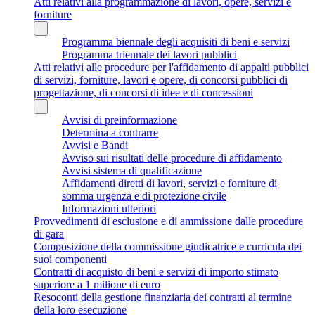
Atti relativi alla programmazione di lavori, opere, servizi e
forniture
Programma biennale degli acquisiti di beni e servizi
Programma triennale dei lavori pubblici
Atti relativi alle procedure per l'affidamento di appalti pubblici
di servizi, forniture, lavori e opere, di concorsi pubblici di
progettazione, di concorsi di idee e di concessioni
Avvisi di preinformazione
Determina a contrarre
Avvisi e Bandi
Avviso sui risultati delle procedure di affidamento
Avvisi sistema di qualificazione
Affidamenti diretti di lavori, servizi e forniture di
somma urgenza e di protezione civile
Informazioni ulteriori
Provvedimenti di esclusione e di ammissione dalle procedure
di gara
Composizione della commissione giudicatrice e curricula dei
suoi componenti
Contratti di acquisto di beni e servizi di importo stimato
superiore a 1 milione di euro
Resoconti della gestione finanziaria dei contratti al termine
della loro esecuzione