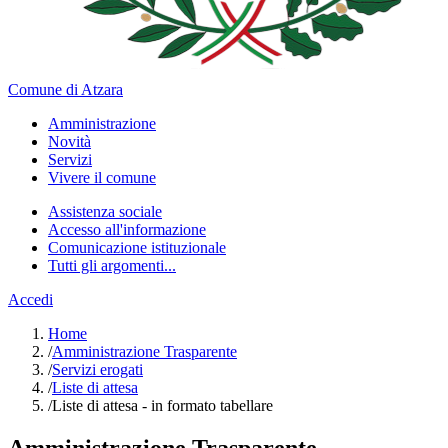
Comune di Atzara
Amministrazione
Novità
Servizi
Vivere il comune
Assistenza sociale
Accesso all'informazione
Comunicazione istituzionale
Tutti gli argomenti...
Accedi
Home
/
Amministrazione Trasparente
/
Servizi erogati
/
Liste di attesa
/
Liste di attesa - in formato tabellare
Amministrazione Trasparente