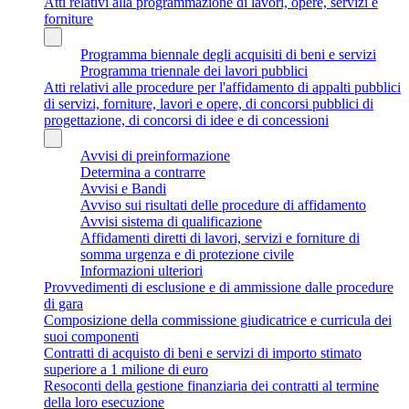
Atti relativi alla programmazione di lavori, opere, servizi e
forniture
Programma biennale degli acquisiti di beni e servizi
Programma triennale dei lavori pubblici
Atti relativi alle procedure per l'affidamento di appalti pubblici
di servizi, forniture, lavori e opere, di concorsi pubblici di
progettazione, di concorsi di idee e di concessioni
Avvisi di preinformazione
Determina a contrarre
Avvisi e Bandi
Avviso sui risultati delle procedure di affidamento
Avvisi sistema di qualificazione
Affidamenti diretti di lavori, servizi e forniture di
somma urgenza e di protezione civile
Informazioni ulteriori
Provvedimenti di esclusione e di ammissione dalle procedure
di gara
Composizione della commissione giudicatrice e curricula dei
suoi componenti
Contratti di acquisto di beni e servizi di importo stimato
superiore a 1 milione di euro
Resoconti della gestione finanziaria dei contratti al termine
della loro esecuzione