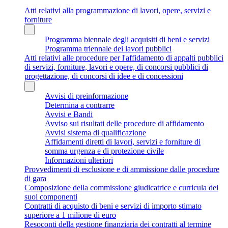
Atti relativi alla programmazione di lavori, opere, servizi e
forniture
Programma biennale degli acquisiti di beni e servizi
Programma triennale dei lavori pubblici
Atti relativi alle procedure per l'affidamento di appalti pubblici
di servizi, forniture, lavori e opere, di concorsi pubblici di
progettazione, di concorsi di idee e di concessioni
Avvisi di preinformazione
Determina a contrarre
Avvisi e Bandi
Avviso sui risultati delle procedure di affidamento
Avvisi sistema di qualificazione
Affidamenti diretti di lavori, servizi e forniture di
somma urgenza e di protezione civile
Informazioni ulteriori
Provvedimenti di esclusione e di ammissione dalle procedure
di gara
Composizione della commissione giudicatrice e curricula dei
suoi componenti
Contratti di acquisto di beni e servizi di importo stimato
superiore a 1 milione di euro
Resoconti della gestione finanziaria dei contratti al termine