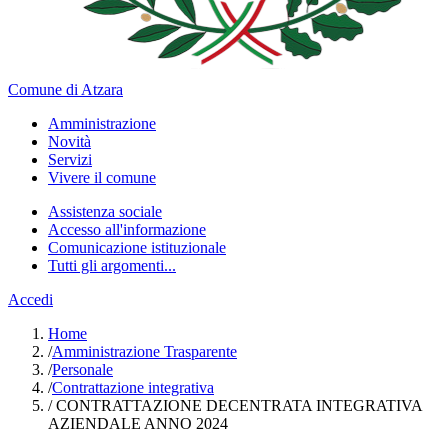
Comune di Atzara
Amministrazione
Novità
Servizi
Vivere il comune
Assistenza sociale
Accesso all'informazione
Comunicazione istituzionale
Tutti gli argomenti...
Accedi
Home
/
Amministrazione Trasparente
/
Personale
/
Contrattazione integrativa
/
CONTRATTAZIONE DECENTRATA INTEGRATIVA
AZIENDALE ANNO 2024