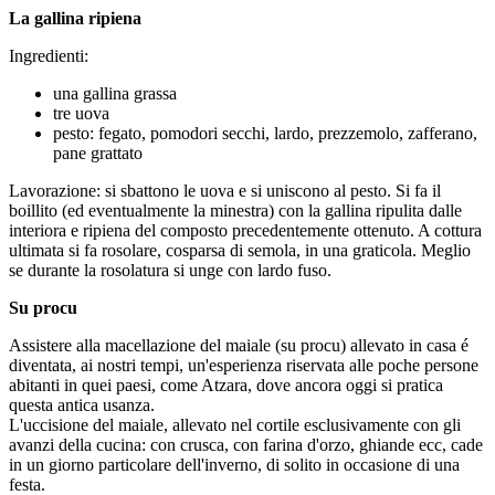
La gallina ripiena
Ingredienti:
una gallina grassa
tre uova
pesto: fegato, pomodori secchi, lardo, prezzemolo, zafferano,
pane grattato
Lavorazione: si sbattono le uova e si uniscono al pesto. Si fa il
boillito (ed eventualmente la minestra) con la gallina ripulita dalle
interiora e ripiena del composto precedentemente ottenuto. A cottura
ultimata si fa rosolare, cosparsa di semola, in una graticola. Meglio
se durante la rosolatura si unge con lardo fuso.
Su procu
Assistere alla macellazione del maiale (su procu) allevato in casa é
diventata, ai nostri tempi, un'esperienza riservata alle poche persone
abitanti in quei paesi, come Atzara, dove ancora oggi si pratica
questa antica usanza.
L'uccisione del maiale, allevato nel cortile esclusivamente con gli
avanzi della cucina: con crusca, con farina d'orzo, ghiande ecc, cade
in un giorno particolare dell'inverno, di solito in occasione di una
festa.