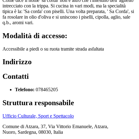
Come dice il nome 'sa corda' non é altro che l'intestino dell' agnello
intrecciato con la trippa. Si cucina in vari modi, ma la specialità
tipica è la: 'Sa corda' con piselli. Una volta preparata, ' Sa Corda', si
fa rosolare in olio d'oliva e si uniscono i piselli, cipolla, aglio, sale
q.b., aromi vari.
Modalità di accesso:
Accessibile a piedi o su ruota tramite strada asfaltata
Indirizzo
Contatti
Telefono:
078465205
Struttura responsabile
Ufficio Culturale, Sport e Spettacolo
Comune di Atzara, 37, Via Vittorio Emanuele, Atzara,
Nuoro, Sardegna, 08030, Italia