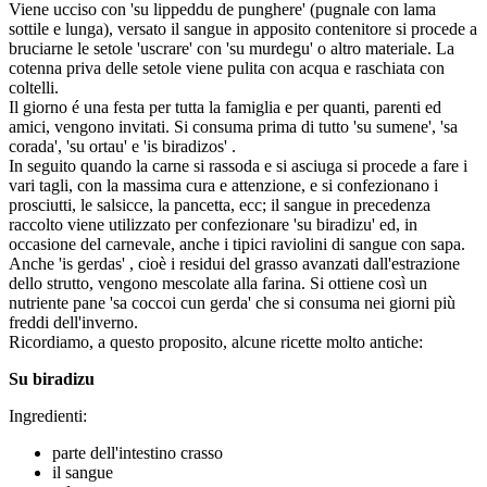
Viene ucciso con 'su lippeddu de punghere' (pugnale con lama
sottile e lunga), versato il sangue in apposito contenitore si procede a
bruciarne le setole 'uscrare' con 'su murdegu' o altro materiale. La
cotenna priva delle setole viene pulita con acqua e raschiata con
coltelli.
Il giorno é una festa per tutta la famiglia e per quanti, parenti ed
amici, vengono invitati. Si consuma prima di tutto 'su sumene', 'sa
corada', 'su ortau' e 'is biradizos' .
In seguito quando la carne si rassoda e si asciuga si procede a fare i
vari tagli, con la massima cura e attenzione, e si confezionano i
prosciutti, le salsicce, la pancetta, ecc; il sangue in precedenza
raccolto viene utilizzato per confezionare 'su biradizu' ed, in
occasione del carnevale, anche i tipici raviolini di sangue con sapa.
Anche 'is gerdas' , cioè i residui del grasso avanzati dall'estrazione
dello strutto, vengono mescolate alla farina. Si ottiene così un
nutriente pane 'sa coccoi cun gerda' che si consuma nei giorni più
freddi dell'inverno.
Ricordiamo, a questo proposito, alcune ricette molto antiche:
Su biradizu
Ingredienti:
parte dell'intestino crasso
il sangue