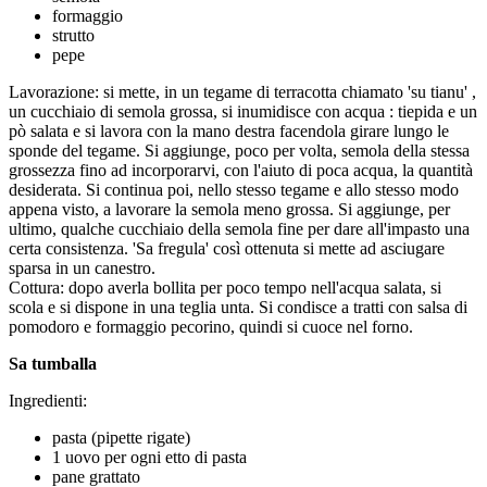
formaggio
strutto
pepe
Lavorazione: si mette, in un tegame di terracotta chiamato 'su tianu' ,
un cucchiaio di semola grossa, si inumidisce con acqua : tiepida e un
pò salata e si lavora con la mano destra facendola girare lungo le
sponde del tegame. Si aggiunge, poco per volta, semola della stessa
grossezza fino ad incorporarvi, con l'aiuto di poca acqua, la quantità
desiderata. Si continua poi, nello stesso tegame e allo stesso modo
appena visto, a lavorare la semola meno grossa. Si aggiunge, per
ultimo, qualche cucchiaio della semola fine per dare all'impasto una
certa consistenza. 'Sa fregula' così ottenuta si mette ad asciugare
sparsa in un canestro.
Cottura: dopo averla bollita per poco tempo nell'acqua salata, si
scola e si dispone in una teglia unta. Si condisce a tratti con salsa di
pomodoro e formaggio pecorino, quindi si cuoce nel forno.
Sa tumballa
Ingredienti:
pasta (pipette rigate)
1 uovo per ogni etto di pasta
pane grattato