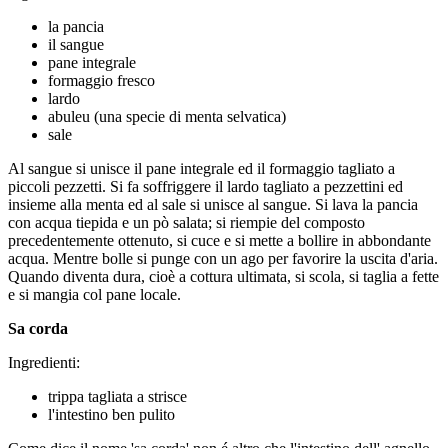
la pancia
il sangue
pane integrale
formaggio fresco
lardo
abuleu (una specie di menta selvatica)
sale
Al sangue si unisce il pane integrale ed il formaggio tagliato a
piccoli pezzetti. Si fa soffriggere il lardo tagliato a pezzettini ed
insieme alla menta ed al sale si unisce al sangue. Si lava la pancia
con acqua tiepida e un pò salata; si riempie del composto
precedentemente ottenuto, si cuce e si mette a bollire in abbondante
acqua. Mentre bolle si punge con un ago per favorire la uscita d'aria.
Quando diventa dura, cioè a cottura ultimata, si scola, si taglia a fette
e si mangia col pane locale.
Sa corda
Ingredienti:
trippa tagliata a strisce
l'intestino ben pulito