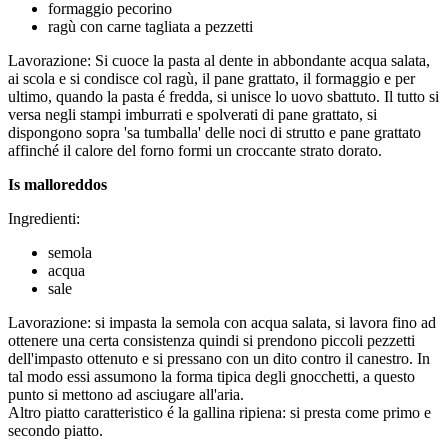
formaggio pecorino
ragù con carne tagliata a pezzetti
Lavorazione: Si cuoce la pasta al dente in abbondante acqua salata,
ai scola e si condisce col ragù, il pane grattato, il formaggio e per
ultimo, quando la pasta é fredda, si unisce lo uovo sbattuto. Il tutto si
versa negli stampi imburrati e spolverati di pane grattato, si
dispongono sopra 'sa tumballa' delle noci di strutto e pane grattato
affinché il calore del forno formi un croccante strato dorato.
Is malloreddos
Ingredienti:
semola
acqua
sale
Lavorazione: si impasta la semola con acqua salata, si lavora fino ad
ottenere una certa consistenza quindi si prendono piccoli pezzetti
dell'impasto ottenuto e si pressano con un dito contro il canestro. In
tal modo essi assumono la forma tipica degli gnocchetti, a questo
punto si mettono ad asciugare all'aria.
Altro piatto caratteristico é la gallina ripiena: si presta come primo e
secondo piatto.