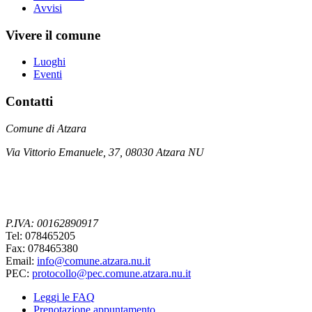
Avvisi
Vivere il comune
Luoghi
Eventi
Contatti
Comune di Atzara
Via Vittorio Emanuele, 37, 08030 Atzara NU
P.IVA: 00162890917
Tel: 078465205
Fax: 078465380
Email:
info@comune.atzara.nu.it
PEC:
protocollo@pec.comune.atzara.nu.it
Leggi le FAQ
Prenotazione appuntamento